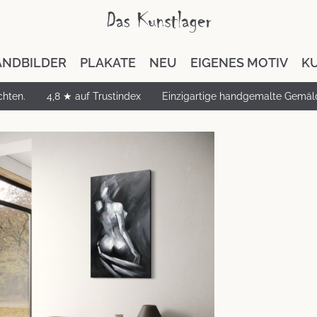
NDBILDER
PLAKATE
NEU
EIGENES MOTIV
K
chten.
4,8 ★ auf Trustindex
Einzigartige handgemalte Gemäl