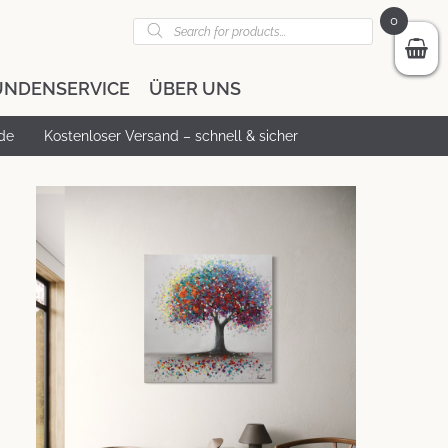
Products
0
search
UNDENSERVICE
ÜBER UNS
de
Kostenloser Versand – schnell & sicher