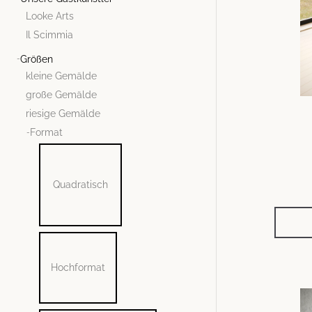
Looke Arts
Il Scimmia
Größen
kleine Gemälde
große Gemälde
riesige Gemälde
Format
Quadratisch
Hochformat