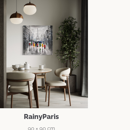
RainyParis
90 × 90 cm