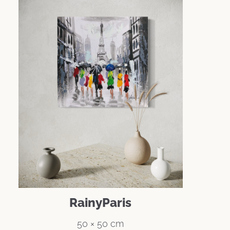
RainyParis
50 × 50 cm