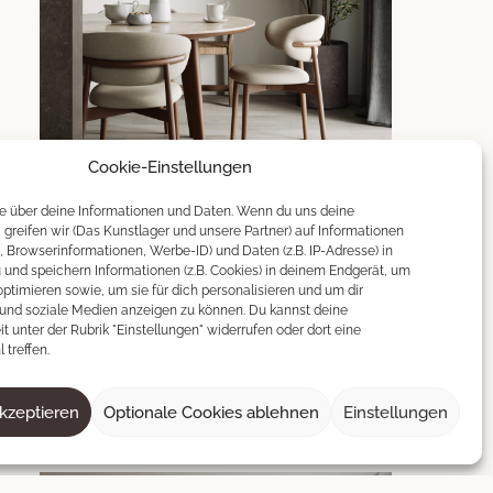
Cookie-Einstellungen
Il Commendante
le über deine Informationen und Daten. Wenn du uns deine
t, greifen wir (Das Kunstlager und unsere Partner) auf Informationen
100 × 150 cm
, Browserinformationen, Werbe-ID) und Daten (z.B. IP-Adresse) in
und speichern Informationen (z.B. Cookies) in deinem Endgerät, um
Ursprünglicher
Aktueller
1 500
€
500
€
ptimieren sowie, um sie für dich personalisieren und um dir
und soziale Medien anzeigen zu können. Du kannst deine
Preis
Preis
it unter der Rubrik "Einstellungen" widerrufen oder dort eine
 treffen.
war:
ist:
IN DEN WARENKORB
1
500 €.
akzeptieren
Optionale Cookies ablehnen
Einstellungen
500 €