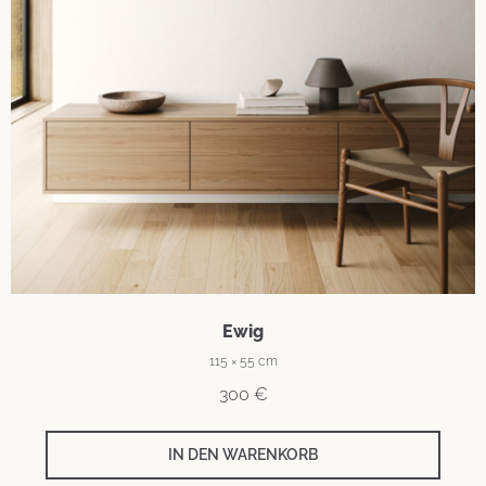
Ewig
115 × 55 cm
300
€
IN DEN WARENKORB