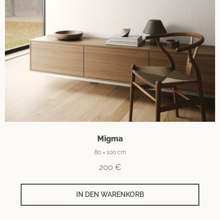
Migma
80 × 100 cm
200
€
IN DEN WARENKORB