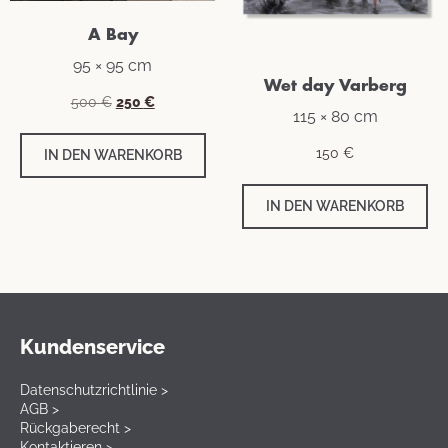
A Bay
95 × 95 cm
Wet day Varberg
Ursprünglicher
Aktueller
500
€
250
€
115 × 80 cm
Preis
Preis
war:
ist:
150
€
IN DEN WARENKORB
500 €
250 €.
IN DEN WARENKORB
Kundenservice
Datenschutzrichtlinie >
AGB >
Rückgaberecht >
Kontaktieren >