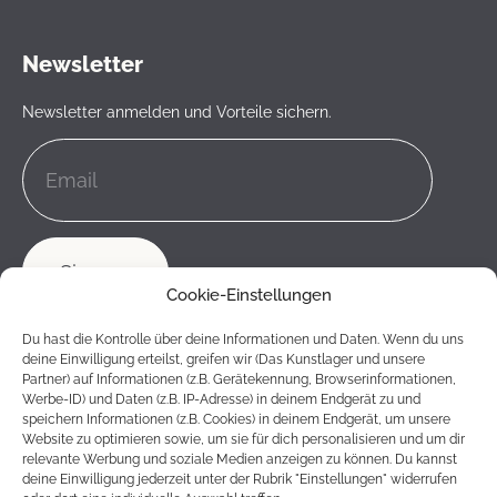
Newsletter
Newsletter anmelden und Vorteile sichern.
Cookie-Einstellungen
Du hast die Kontrolle über deine Informationen und Daten. Wenn du uns
deine Einwilligung erteilst, greifen wir (Das Kunstlager und unsere
Partner) auf Informationen (z.B. Gerätekennung, Browserinformationen,
Werbe-ID) und Daten (z.B. IP-Adresse) in deinem Endgerät zu und
speichern Informationen (z.B. Cookies) in deinem Endgerät, um unsere
Website zu optimieren sowie, um sie für dich personalisieren und um dir
relevante Werbung und soziale Medien anzeigen zu können. Du kannst
deine Einwilligung jederzeit unter der Rubrik "Einstellungen" widerrufen