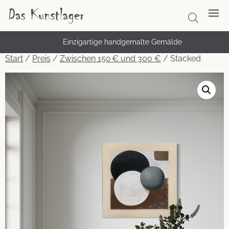
Kostenloser Versand – schnell & sicher
Einzigartige handgemalte Gemälde
Start
/
Preis
/
Zwischen 150 € und 300 €
/ Stacked