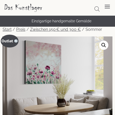
Einzigartige handgemalte Gemälde
Start
/
Preis
/
Zwischen 150 € und 300 €
/ Sommer
Outlet