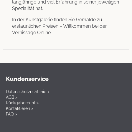
langjährige und viel Erfahrung in seiner jeweiligen
Spezialität hat.
In der Kunstgalerie finden Sie Gemälde zu
erstaunlichen Preisen – Willkommen bei der
Vernissage Online.
Kundenservice
Datenschutzrichtlinie >
AGB >
Rückgaberecht >
Kontaktieren >
FAQ >