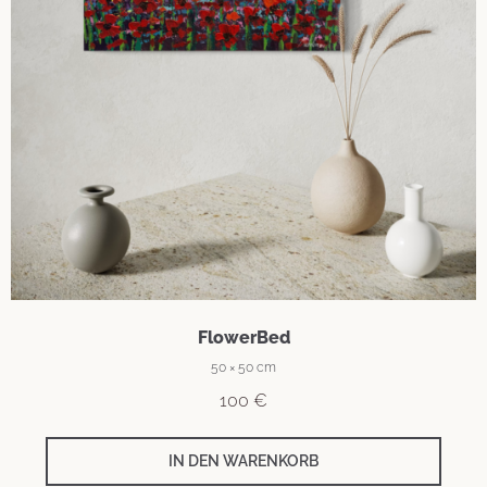
FlowerBed
50 × 50 cm
100
€
IN DEN WARENKORB