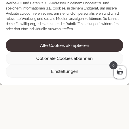
Werbe-ID) und Daten (z.B. IP-Adresse) in deinem Endgerät zu und
speichern Informationen (z.B. Cookies) in deinem Endgerät, um unsere
Website zu optimieren sowie, um sie für dich personalisieren und um dir
Tramonto
relevante Werbung und soziale Medien anzeigen zu können. Du kannst
deine Einwilligung jederzeit unter der Rubrik "Einstellungen" widerrufen
140 × 90 cm
oder dort eine individuelle Auswahl treffen.
600
€
Alle Cookies akzeptieren
AUSVERKAUFT
Optionale Cookies ablehnen
0
Einstellungen