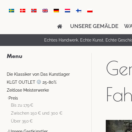
UNSERE GEMÄLDE
WA
Echtes Handwerk. Echte Kunst. Echte Geschi
Menu
Ge
Die Klassiker von Das Kunstlager
KLGT OUTLET
25-80%
Fa
Zeitlose Meisterwerke
Preis
Bis zu 179 €
Zwischen 150 € und 300 €
Über 350 €
Unsere Gastkünstler