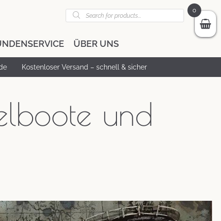
Products
0
search
UNDENSERVICE
ÜBER UNS
de
Kostenloser Versand – schnell & sicher
lboote und