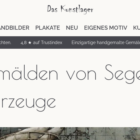
NDBILDER
PLAKATE
NEU
EIGENES MOTIV
K
chten.
4,8 ★ auf Trustindex
Einzigartige handgemalte Gemäl
mälden von Sege
hrzeuge