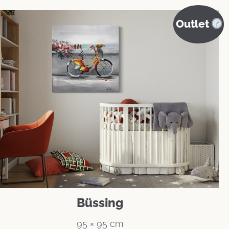
Outlet
Büssing
95 × 95 cm