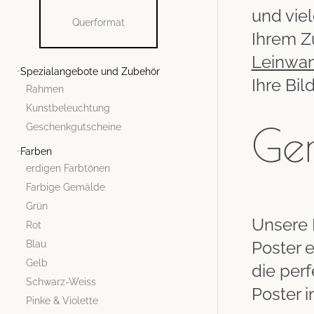
und viel
Querformat
Ihrem Z
Leinwa
Spezialangebote und Zubehör
Ihre Bil
Rahmen
Kunstbeleuchtung
Ge
Geschenkgutscheine
Farben
erdigen Farbtönen
Farbige Gemälde
Grün
Unsere 
Rot
Poster 
Blau
Gelb
die per
Schwarz-Weiss
Poster i
Pinke & Violette