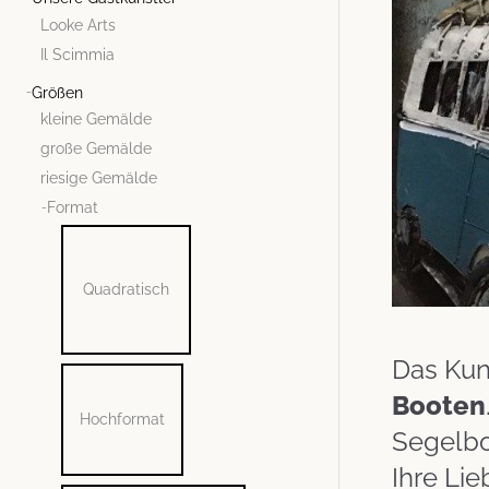
Looke Arts
Il Scimmia
Größen
kleine Gemälde
große Gemälde
riesige Gemälde
Format
Quadratisch
Das Kun
Booten
Hochformat
Segelboo
Ihre Li