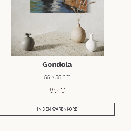
Gondola
55 × 55 cm
80
€
IN DEN WARENKORB