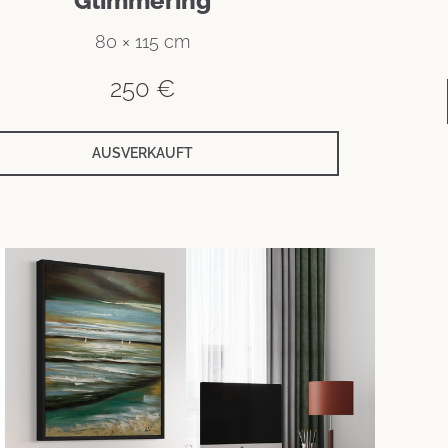
Glimmering
80 × 115 cm
250
€
AUSVERKAUFT