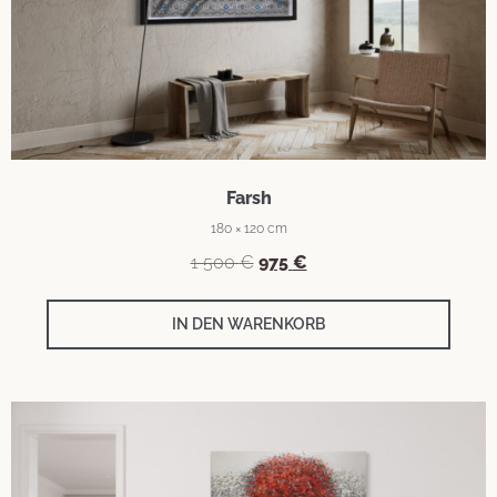
Farsh
180 × 120 cm
1 500
€
975
€
IN DEN WARENKORB