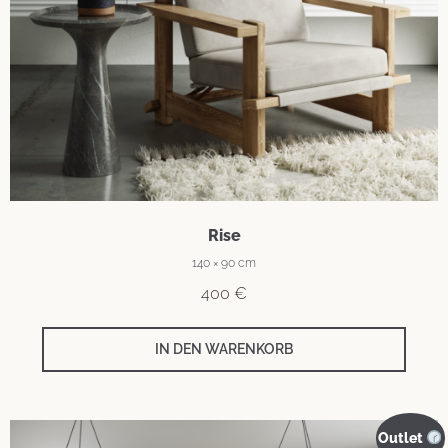
Rise
140 × 90 cm
400
€
IN DEN WARENKORB
Outlet