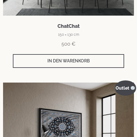
ChatChat
150 × 130 cm
500
€
IN DEN WARENKORB
Outlet