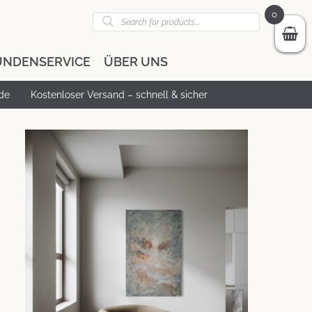
Products
0
search
UNDENSERVICE
ÜBER UNS
de
Kostenloser Versand – schnell & sicher