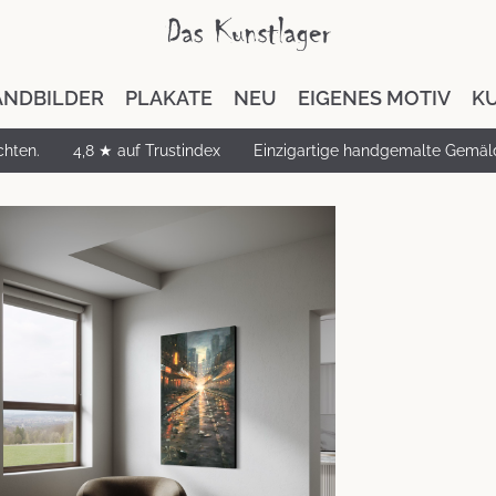
NDBILDER
PLAKATE
NEU
EIGENES MOTIV
K
chten.
4,8 ★ auf Trustindex
Einzigartige handgemalte Gemäl