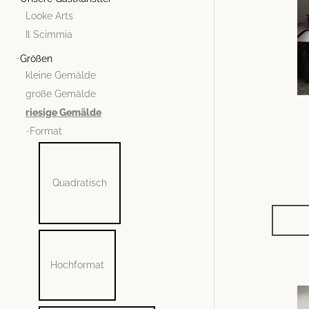
Looke Arts
Il Scimmia
Größen
kleine Gemälde
große Gemälde
riesige Gemälde
Format
Quadratisch
Hochformat