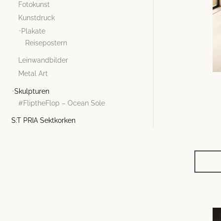
Fotokunst
Kunstdruck
Plakate
Reisepostern
Leinwandbilder
Metal Art
Skulpturen
#FliptheFlop – Ocean Sole
S:T PRIA Sektkorken