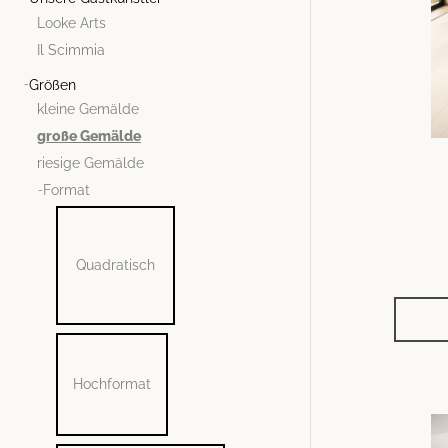
Looke Arts
Il Scimmia
Größen
kleine Gemälde
große Gemälde
riesige Gemälde
Format
Quadratisch
Hochformat