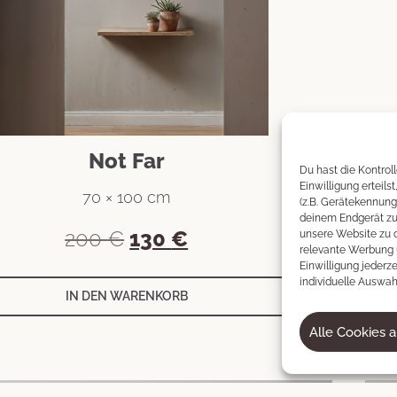
Not Far
Du hast die Kontrol
Einwilligung erteils
70 × 100 cm
(z.B. Gerätekennung
deinem Endgerät zu 
200
€
130
€
unsere Website zu o
relevante Werbung 
Einwilligung jederze
individuelle Auswahl
IN DEN WARENKORB
Alle Cookies 