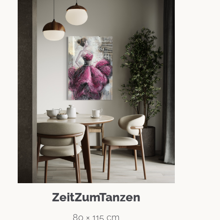
ZeitZumTanzen
80 × 115 cm