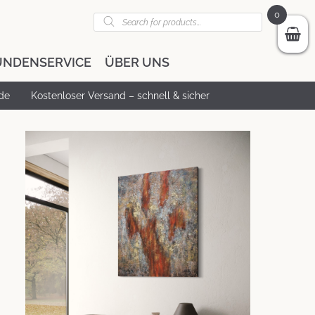
Products
0
search
UNDENSERVICE
ÜBER UNS
de
Kostenloser Versand – schnell & sicher