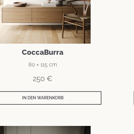
CoccaBurra
80 × 115 cm
250
€
IN DEN WARENKORB