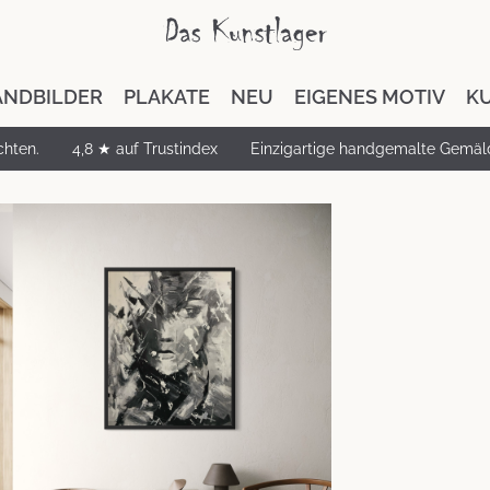
NDBILDER
PLAKATE
NEU
EIGENES MOTIV
K
chten.
4,8 ★ auf Trustindex
Einzigartige handgemalte Gemäl